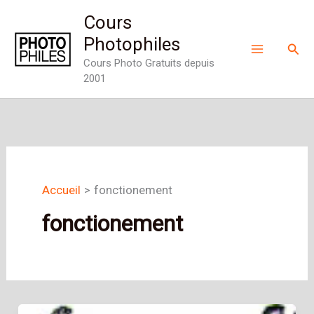
Aller
Cours
au
Photophiles
Rech
contenu
Cours Photo Gratuits depuis
2001
Accueil
fonctionement
fonctionement