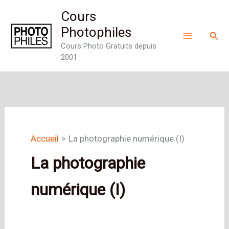
Aller
Cours
au
Photophiles
Rech
contenu
Cours Photo Gratuits depuis
2001
Accueil
La photographie numérique (I)
La photographie
numérique (I)