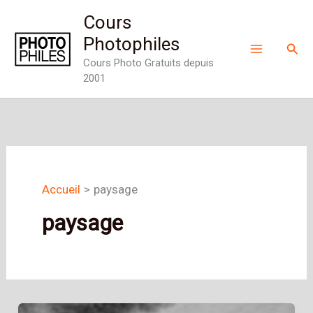
Aller
Cours
au
Photophiles
Rech
contenu
Cours Photo Gratuits depuis
2001
Accueil
paysage
paysage