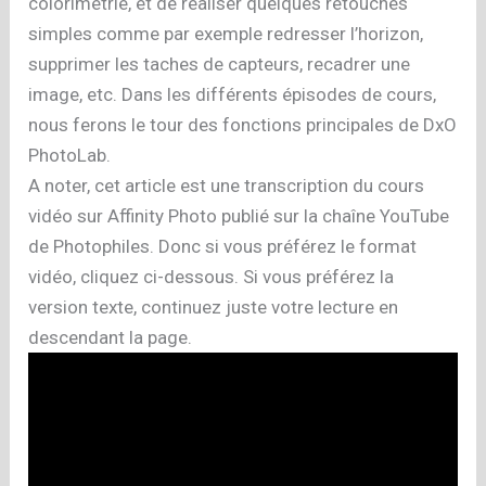
colorimétrie, et de réaliser quelques retouches
simples comme par exemple redresser l’horizon,
supprimer les taches de capteurs, recadrer une
image, etc. Dans les différents épisodes de cours,
nous ferons le tour des fonctions principales de DxO
PhotoLab.
A noter, cet article est une transcription du cours
vidéo sur Affinity Photo publié sur la chaîne YouTube
de Photophiles. Donc si vous préférez le format
vidéo, cliquez ci-dessous. Si vous préférez la
version texte, continuez juste votre lecture en
descendant la page.