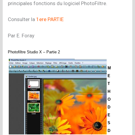
principales fonctions du logiciel PhotoFiltre.
Consulter la
1ere PARTIE
Par E. Foray
Photofiltre Studio X – Partie 2
M
E
T
H
O
D
E
S
D