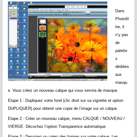
Dans
Photofil
tre,
il
n’y pas
de
palette
s
dédiées
aux
masqu
e. Vous créez un nouveau calque qui vous servira de masque.
Etape 1 : Dupliquez votre fond (clic droit sur sa vignette et option
DUPLIQUER) pour obtenir une copie de l’image sur un calque.
Etape 2 : Créer un nouveau calque, menu CALQUE / NOUVEAU /
VIERGE. Décochez l’option Transparence automatique.
Etape 3 : Dessinez ou créez des formes sur votre calque. Les